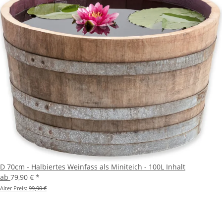
D 70cm - Halbiertes Weinfass als Miniteich - 100L Inhalt
ab
79,90 €
*
Alter Preis:
99,90 €