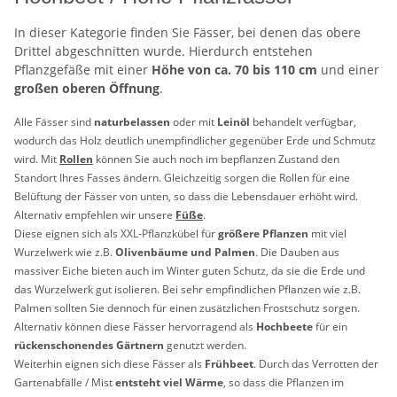
I
n dieser Kategorie finden Sie Fässer, bei denen das obere
Drittel abgeschnitten wurde. Hierdurch entstehen
Pflanzgefäße mit einer
Höhe von ca. 70 bis 110 cm
und einer
großen oberen Öffnung
.
Alle Fässer sind
naturbelassen
oder mit
Leinöl
behandelt verfügbar,
wodurch das Holz deutlich unempfindlicher gegenüber Erde und Schmutz
wird. Mit
Rollen
können Sie auch noch im bepflanzen Zustand den
Standort Ihres Fasses ändern. Gleichzeitig sorgen die Rollen für eine
Belüftung der Fässer von unten, so dass die Lebensdauer erhöht wird.
Alternativ empfehlen wir unsere
Füße
.
Diese eignen sich als XXL-Pflanzkübel für
größere Pflanzen
mit viel
Wurzelwerk wie z.B.
Olivenbäume und Palmen
. Die Dauben aus
massiver Eiche bieten auch im Winter guten Schutz, da sie die Erde und
das Wurzelwerk gut isolieren. Bei sehr empfindlichen Pflanzen wie z.B.
Palmen sollten Sie dennoch für einen zusätzlichen Frostschutz sorgen.
Alternativ können diese Fässer hervorragend als
Hochbeete
für ein
rückenschonendes Gärtnern
genutzt werden.
Weiterhin eignen sich diese Fässer als
Frühbeet
. Durch das Verrotten der
Gartenabfälle / Mist
entsteht viel Wärme
, so dass die Pflanzen im