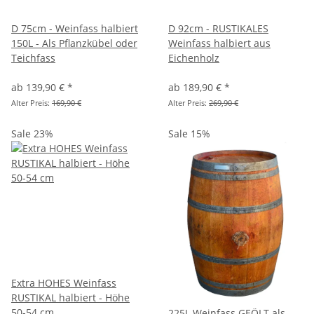
D 75cm - Weinfass halbiert
D 92cm - RUSTIKALES
150L - Als Pflanzkübel oder
Weinfass halbiert aus
Teichfass
Eichenholz
ab
139,90 €
*
ab
189,90 €
*
Alter Preis:
169,90 €
Alter Preis:
269,90 €
Sale 23%
Sale 15%
Extra HOHES Weinfass
RUSTIKAL halbiert - Höhe
50-54 cm
225L Weinfass GEÖLT als