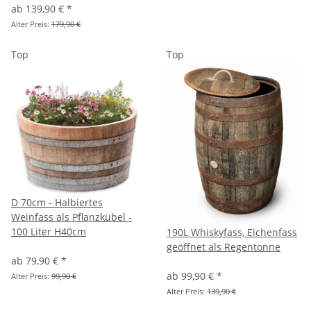
ab
139,90 €
*
Alter Preis:
179,90 €
Top
Top
D 70cm - Halbiertes
Weinfass als Pflanzkübel -
100 Liter H40cm
190L Whiskyfass, Eichenfass
geöffnet als Regentonne
ab
79,90 €
*
ab
99,90 €
*
Alter Preis:
99,90 €
Alter Preis:
139,90 €