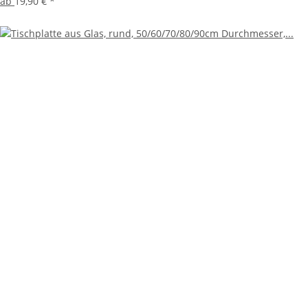
ab
19,90 €
*