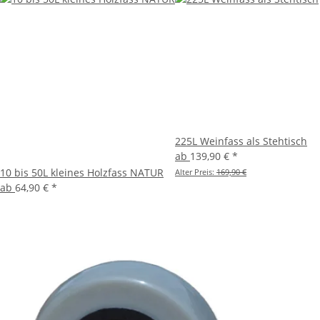
225L Weinfass als Stehtisch
ab
139,90 €
*
10 bis 50L kleines Holzfass NATUR
Alter Preis:
169,90 €
ab
64,90 €
*