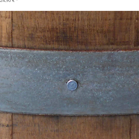
24,90 €
*